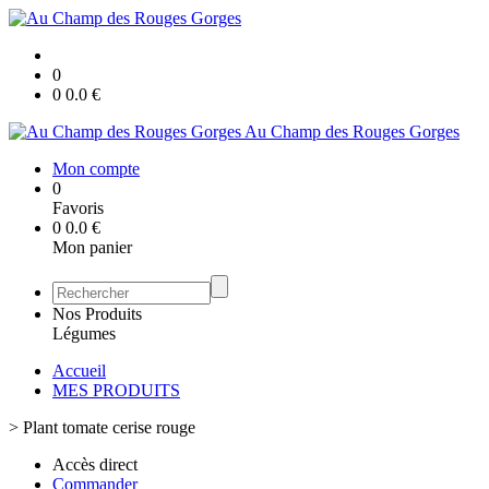
0
0
0.0
€
Au Champ des Rouges Gorges
Mon compte
0
Favoris
0
0.0
€
Mon panier
Nos Produits
Légumes
Accueil
MES PRODUITS
>
Plant tomate cerise rouge
Accès direct
Commander